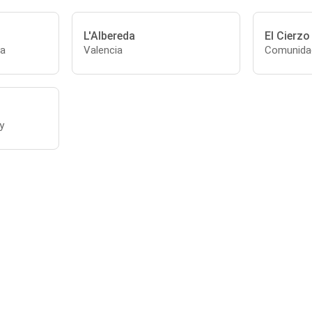
L'Albereda
El Cierzo
na
Valencia
Comunidad
y