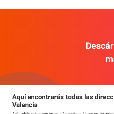
Descár
m
Aquí encontrarás todas las direc
Valencia
Así podrás saber con antelación hasta qué hora están abie