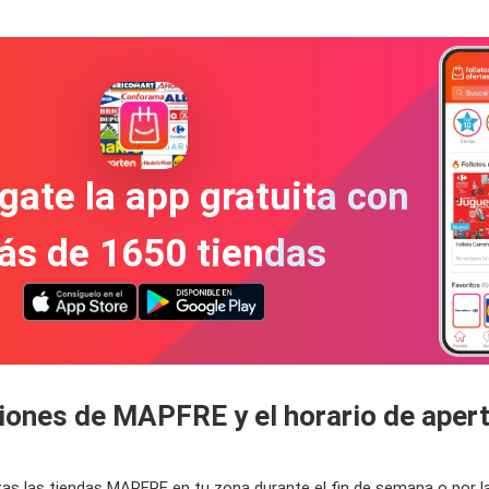
gate la app gratuita con
ás de 1650 tiendas
ciones de MAPFRE y el horario de aper
rtas las tiendas MAPFRE en tu zona durante el fin de semana o por