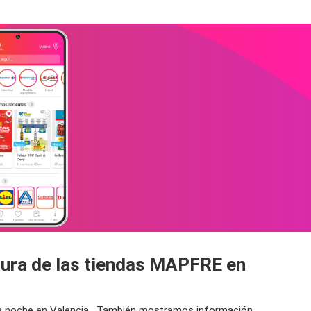
tura de las tiendas MAPFRE en
 la noche en Valencia . También mostramos información