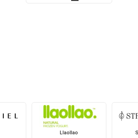
Llaollao
S