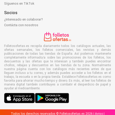
Síguenos en TikTok
Socios
¿Interesado en colaborar?
Contácta con nosotros
Folletosofertas.es recopila diariamente todos los catálogos actuales, las
ofertas semanales, los folletos comerciales, las revistas y demás
publicaciones de todas las tiendas de España. Así podemos mantenerte
completamente informado/a sobre las promociones de los folletos, los
descuentos y las ofertas que te interesan y también puedes encontrar
chollos, rebajas y descuentos en las tiendas de tu zona. Normalmente
nuestra página cuenta con los catálogos más recientes antes de que
lleguen incluso a tu correo, y además puedes acceder a los folletos en el
trabajo, la escuela o en la propia tienda. Establece Folletosofertas.es como
favorita para ahorrar mucho tiempo y dinero. Es más, al leer los folletos de
manera digital también contribuyes a combatir el desperdicio de papel y
ayudar al medioambiente.
Todos los derechos reservados © Folletosofertas.es 2026 |
Aviso
|