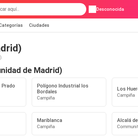
Desconocida
Categorías
Ciudades
drid)
).
unidad de Madrid)
l Prado
Polígono Industrial los
Los Huer
Bordales
Campiña
Campiña
Mariblanca
Alcalá d
Campiña
Communit