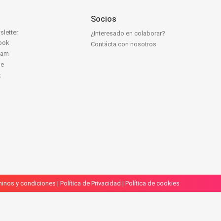
Socios
sletter
¿Interesado en colaborar?
ook
Contácta con nosotros
ram
be
k
inos y condiciones
|
Política de Privacidad
|
Política de cookies