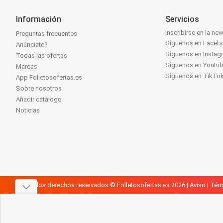
Información
Servicios
Inscribirse en la new
Preguntas frecuentes
Síguenos en Faceb
Anúnciate?
Síguenos en Instag
Todas las ofertas
Síguenos en Youtu
Marcas
Síguenos en TikTo
App Folletosofertas.es
Sobre nosotros
Añadir catálogo
Noticias
Todos los derechos reservados © Folletosofertas.es 2026 |
Aviso
|
Térm