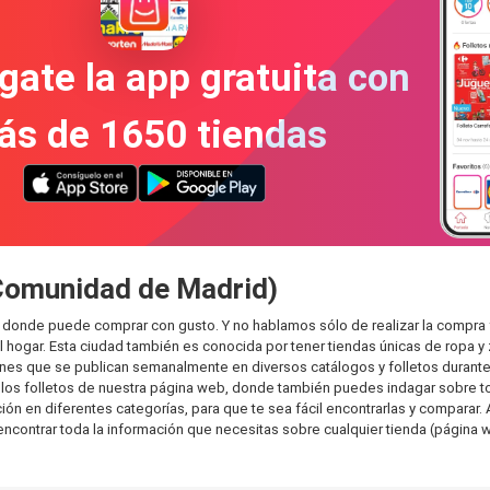
gate la app gratuita con
ás de 1650 tiendas
(Comunidad de Madrid)
 donde puede comprar con gusto. Y no hablamos sólo de realizar la compra
hogar. Esta ciudad también es conocida por tener tiendas únicas de ropa y 
es que se publican semanalmente en diversos catálogos y folletos durante 
os folletos de nuestra página web, donde también puedes indagar sobre tod
en diferentes categorías, para que te sea fácil encontrarlas y comparar. As
encontrar toda la información que necesitas sobre cualquier tienda (página w