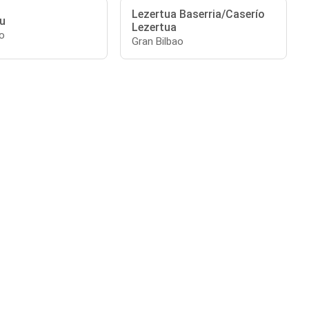
Lezertua Baserria/Caserío
tu
Lezertua
o
Gran Bilbao