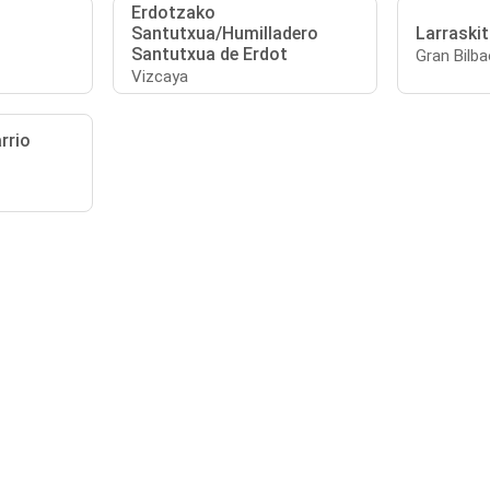
Erdotzako
Santutxua/Humilladero
Larraski
Santutxua de Erdot
Gran Bilba
Vizcaya
rrio