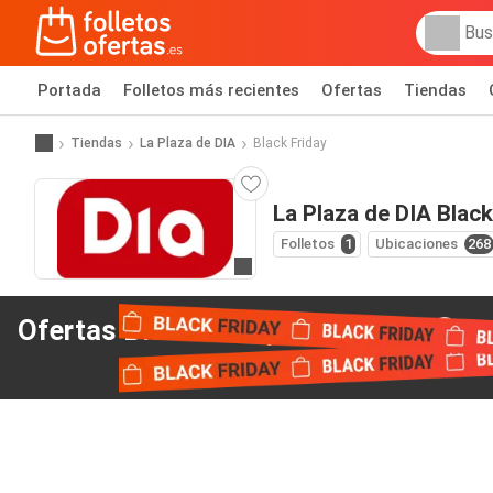
Portada
Folletos más recientes
Ofertas
Tiendas
Tiendas
La Plaza de DIA
Black Friday
La Plaza de DIA Black
Folletos
1
Ubicaciones
268
Ir a la web
Ofertas Black Friday
de La Plaza de DIA