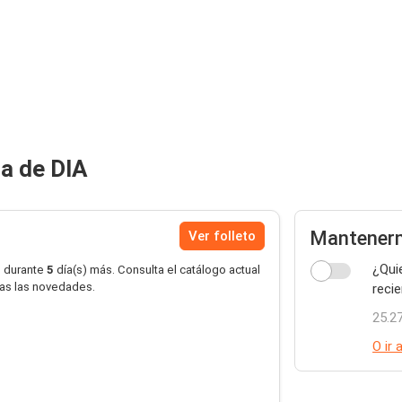
za de DIA
Mantener
Ver folleto
¿Qui
o durante
5
día(s) más. Consulta el catálogo actual
das las novedades.
reci
25.2
O ir 