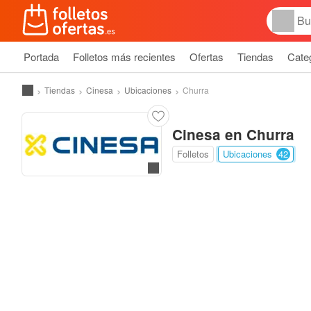
Portada
Folletos más recientes
Ofertas
Tiendas
Cate
Tiendas
Cinesa
Ubicaciones
Churra
Cinesa en Churra
Folletos
Ubicaciones
42
Ir a la web