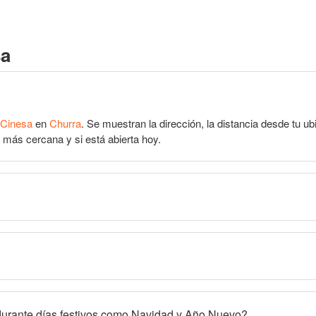
sa
Cinesa
en
Churra
. Se muestran la dirección, la distancia desde tu ub
 más cercana y si está abierta hoy.
 durante días festivos como Navidad y Año Nuevo?