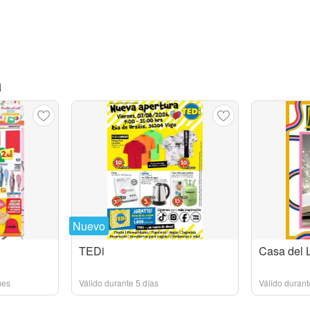
a
Nuevo
TEDi
Casa del 
mes
Válido durante 5 días
Válido durant