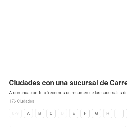
Ciudades con una sucursal de Carr
A continuación te ofrecemos un resumen de las sucursales de
176 Ciudades
0-9
A
B
C
D
E
F
G
H
I