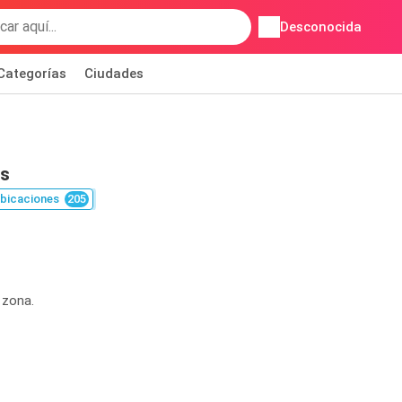
Desconocida
Categorías
Ciudades
es
bicaciones
205
 zona.