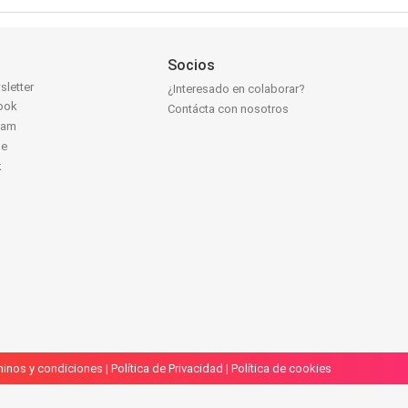
Socios
sletter
¿Interesado en colaborar?
ook
Contácta con nosotros
ram
be
k
inos y condiciones
|
Política de Privacidad
|
Política de cookies