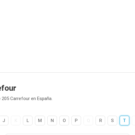
efour
 205 Carrefour en España.
J
K
L
M
N
O
P
Q
R
S
T