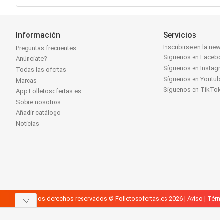
Información
Servicios
Inscribirse en la new
Preguntas frecuentes
Síguenos en Faceb
Anúnciate?
Síguenos en Instag
Todas las ofertas
Síguenos en Youtu
Marcas
Síguenos en TikTo
App Folletosofertas.es
Sobre nosotros
Añadir catálogo
Noticias
Todos los derechos reservados © Folletosofertas.es 2026 |
Aviso
|
Térm