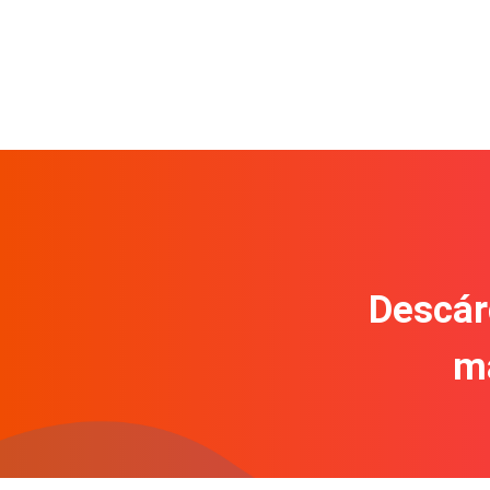
Descár
m