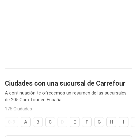
Ciudades con una sucursal de Carrefour
A continuación te ofrecemos un resumen de las sucursales
de 205 Carrefour en España.
176 Ciudades
0-9
A
B
C
D
E
F
G
H
I