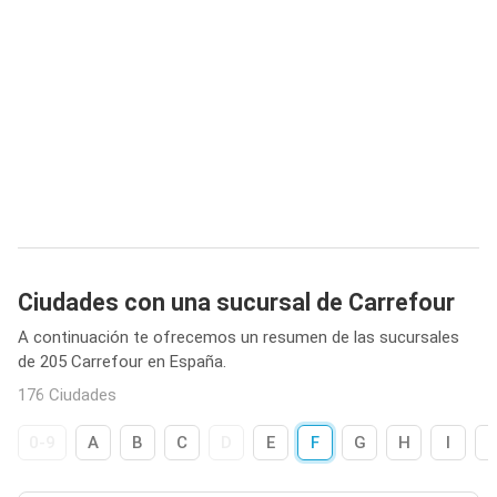
Ciudades con una sucursal de Carrefour
A continuación te ofrecemos un resumen de las sucursales
de 205 Carrefour en España.
176 Ciudades
0-9
A
B
C
D
E
F
G
H
I