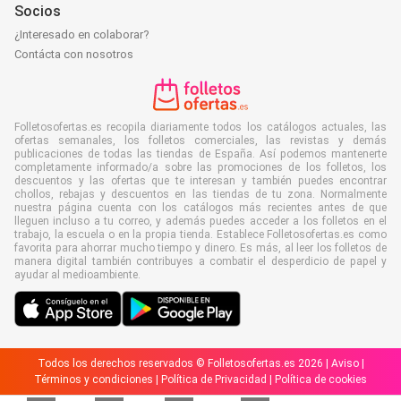
Socios
¿Interesado en colaborar?
Contácta con nosotros
Folletosofertas.es recopila diariamente todos los catálogos actuales, las
ofertas semanales, los folletos comerciales, las revistas y demás
publicaciones de todas las tiendas de España. Así podemos mantenerte
completamente informado/a sobre las promociones de los folletos, los
descuentos y las ofertas que te interesan y también puedes encontrar
chollos, rebajas y descuentos en las tiendas de tu zona. Normalmente
nuestra página cuenta con los catálogos más recientes antes de que
lleguen incluso a tu correo, y además puedes acceder a los folletos en el
trabajo, la escuela o en la propia tienda. Establece Folletosofertas.es como
favorita para ahorrar mucho tiempo y dinero. Es más, al leer los folletos de
manera digital también contribuyes a combatir el desperdicio de papel y
ayudar al medioambiente.
Todos los derechos reservados © Folletosofertas.es 2026 |
Aviso
|
Términos y condiciones
|
Política de Privacidad
|
Política de cookies