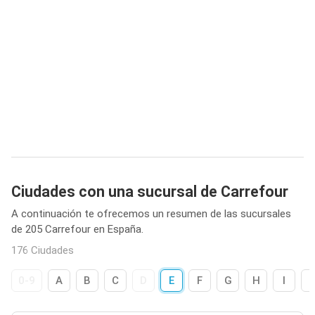
Ciudades con una sucursal de Carrefour
A continuación te ofrecemos un resumen de las sucursales
de 205 Carrefour en España.
176 Ciudades
0-9
A
B
C
D
E
F
G
H
I