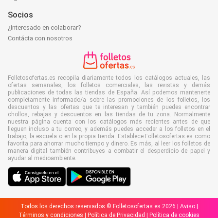
Socios
¿Interesado en colaborar?
Contácta con nosotros
Folletosofertas.es recopila diariamente todos los catálogos actuales, las
ofertas semanales, los folletos comerciales, las revistas y demás
publicaciones de todas las tiendas de España. Así podemos mantenerte
completamente informado/a sobre las promociones de los folletos, los
descuentos y las ofertas que te interesan y también puedes encontrar
chollos, rebajas y descuentos en las tiendas de tu zona. Normalmente
nuestra página cuenta con los catálogos más recientes antes de que
lleguen incluso a tu correo, y además puedes acceder a los folletos en el
trabajo, la escuela o en la propia tienda. Establece Folletosofertas.es como
favorita para ahorrar mucho tiempo y dinero. Es más, al leer los folletos de
manera digital también contribuyes a combatir el desperdicio de papel y
ayudar al medioambiente.
Todos los derechos reservados © Folletosofertas.es 2026 |
Aviso
|
Términos y condiciones
|
Política de Privacidad
|
Política de cookies