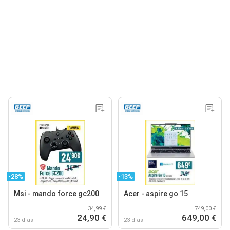
-28%
-13%
Msi - mando force gc200
Acer - aspire go 15
34,99 €
749,00 €
24,90 €
649,00 €
23 días
23 días