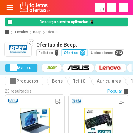
!
Descarga nuestra aplicación 📲
Tiendas
Beep
Ofertas
Ofertas de Beep.
Folletos
1
Ofertas
23
Ubicaciones
213
Marcas
Productos
Bone
Tcl 10l
Auriculares
23 resultados
Popular