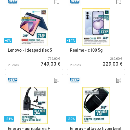
-6%
-14%
Lenovo - ideapad flex 5
Realme - c100 5g
799,00 €
269,00 €
749,00 €
229,00 €
23 días
23 días
-21%
-32%
Energy - auriculares +
Energy - altavoz hyperbeat