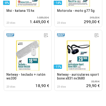
-8%
-14%
Msi - katana 15 hx
Motorola - moto g77 5g
1.589,00 €
349,00 €
1.449,00 €
299,00 €
23 días
23 días
-11%
Netway - teclado + ratón
Netway - auriculares sport
ws330
bone x831 nv3680
33,90 €
18,90 €
29,90 €
23 días
23 días