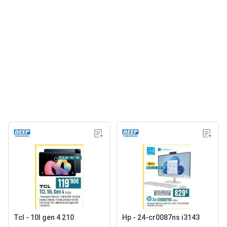
Tcl - 10l gen 4 210
Hp - 24-cr0087ns i3143