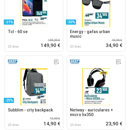
-21%
-30%
Tcl - 60 se
Energy - gafas urban
music
189,99 €
49,99 €
149,90 €
34,90 €
23 días
23 días
-25%
Subblim - city backpack
Netway - auriculares +
micro hx350
19,99 €
14,90 €
23,90 €
23 días
23 días