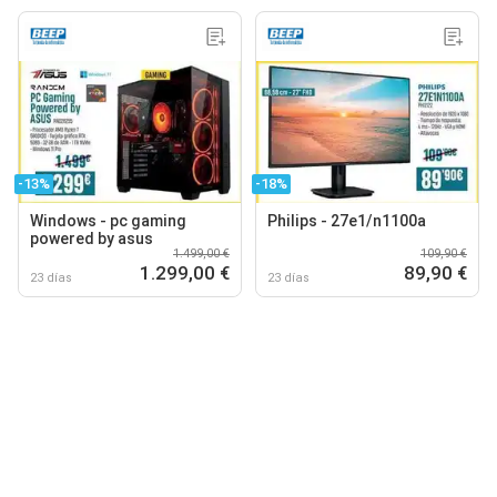
-13%
-18%
Windows - pc gaming
Philips - 27e1/n1100a
powered by asus
1.499,00 €
109,90 €
1.299,00 €
89,90 €
23 días
23 días