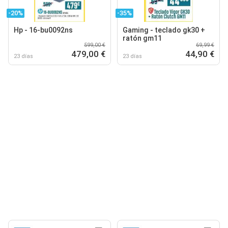
-20%
-35%
Hp - 16-bu0092ns
Gaming - teclado gk30 +
ratón gm11
599,00 €
69,99 €
479,00 €
44,90 €
23 días
23 días