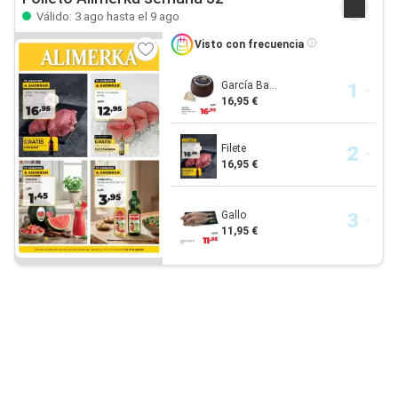
Válido: 3 ago hasta el 9 ago
Visto con frecuencia
García Ba...
16,95 €
Filete
16,95 €
Gallo
11,95 €