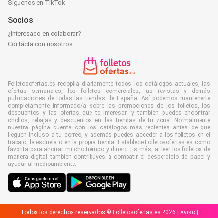
Síguenos en TikTok
Socios
¿Interesado en colaborar?
Contácta con nosotros
Folletosofertas.es recopila diariamente todos los catálogos actuales, las
ofertas semanales, los folletos comerciales, las revistas y demás
publicaciones de todas las tiendas de España. Así podemos mantenerte
completamente informado/a sobre las promociones de los folletos, los
descuentos y las ofertas que te interesan y también puedes encontrar
chollos, rebajas y descuentos en las tiendas de tu zona. Normalmente
nuestra página cuenta con los catálogos más recientes antes de que
lleguen incluso a tu correo, y además puedes acceder a los folletos en el
trabajo, la escuela o en la propia tienda. Establece Folletosofertas.es como
favorita para ahorrar mucho tiempo y dinero. Es más, al leer los folletos de
manera digital también contribuyes a combatir el desperdicio de papel y
ayudar al medioambiente.
Todos los derechos reservados © Folletosofertas.es 2026 |
Aviso
|