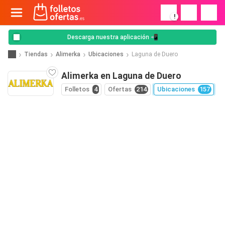
!
Descarga nuestra aplicación 📲
Tiendas
Alimerka
Ubicaciones
Laguna de Duero
Alimerka en Laguna de Duero
Folletos
4
Ofertas
214
Ubicaciones
157