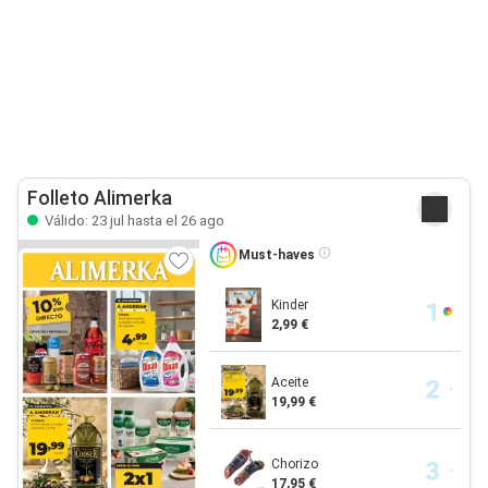
Folleto Alimerka
Válido: 23 jul hasta el 26 ago
Must-haves
Kinder
2,99 €
Aceite
19,99 €
Chorizo
17,95 €