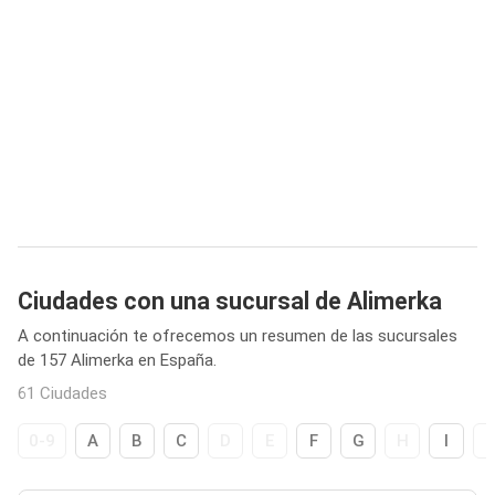
Ciudades con una sucursal de Alimerka
A continuación te ofrecemos un resumen de las sucursales
de 157 Alimerka en España.
61 Ciudades
0-9
A
B
C
D
E
F
G
H
I