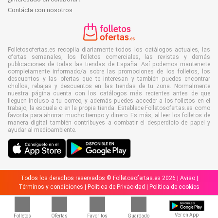
Contácta con nosotros
Folletosofertas.es recopila diariamente todos los catálogos actuales, las
ofertas semanales, los folletos comerciales, las revistas y demás
publicaciones de todas las tiendas de España. Así podemos mantenerte
completamente informado/a sobre las promociones de los folletos, los
descuentos y las ofertas que te interesan y también puedes encontrar
chollos, rebajas y descuentos en las tiendas de tu zona. Normalmente
nuestra página cuenta con los catálogos más recientes antes de que
lleguen incluso a tu correo, y además puedes acceder a los folletos en el
trabajo, la escuela o en la propia tienda. Establece Folletosofertas.es como
favorita para ahorrar mucho tiempo y dinero. Es más, al leer los folletos de
manera digital también contribuyes a combatir el desperdicio de papel y
ayudar al medioambiente.
Todos los derechos reservados © Folletosofertas.es 2026 |
Aviso
|
Términos y condiciones
|
Política de Privacidad
|
Política de cookies
Ver en App
Folletos
Ofertas
Favoritos
Guardado