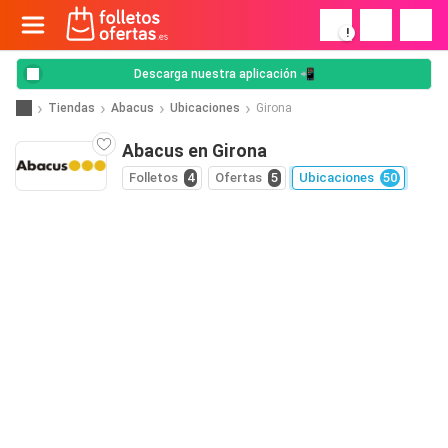
!
Descarga nuestra aplicación 📲
Tiendas
Abacus
Ubicaciones
Girona
Abacus en Girona
Folletos
4
Ofertas
5
Ubicaciones
50