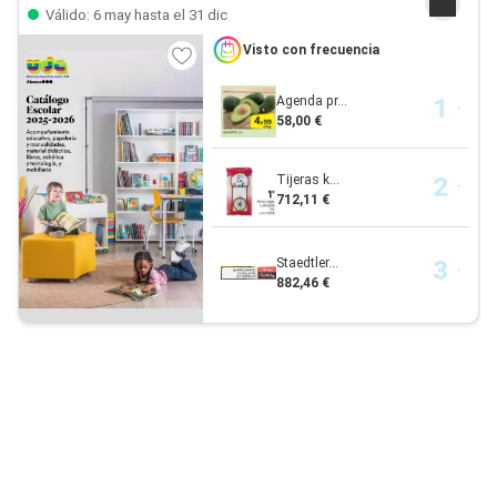
Válido: 6 may hasta el 31 dic
Visto con frecuencia
Agenda pr...
58,00 €
Tijeras k...
712,11 €
Staedtler...
882,46 €