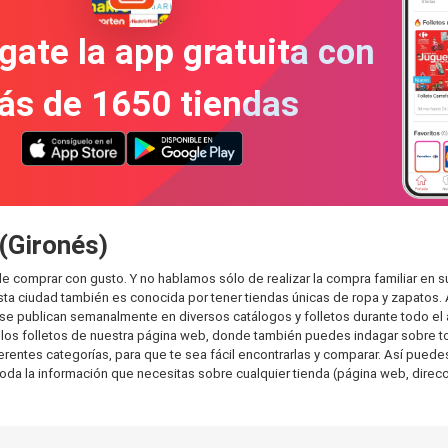
gate la app gratuita con
ás de 1650 tiendas
 (Gironés)
de comprar con gusto. Y no hablamos sólo de realizar la compra familiar 
sta ciudad también es conocida por tener tiendas únicas de ropa y zapatos.
e publican semanalmente en diversos catálogos y folletos durante todo el 
os folletos de nuestra página web, donde también puedes indagar sobre tod
ntes categorías, para que te sea fácil encontrarlas y comparar. Así puedes p
toda la información que necesitas sobre cualquier tienda (página web, direcci