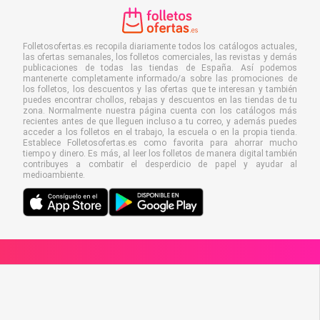
Folletosofertas.es recopila diariamente todos los catálogos actuales,
las ofertas semanales, los folletos comerciales, las revistas y demás
publicaciones de todas las tiendas de España. Así podemos
mantenerte completamente informado/a sobre las promociones de
los folletos, los descuentos y las ofertas que te interesan y también
puedes encontrar chollos, rebajas y descuentos en las tiendas de tu
zona. Normalmente nuestra página cuenta con los catálogos más
recientes antes de que lleguen incluso a tu correo, y además puedes
acceder a los folletos en el trabajo, la escuela o en la propia tienda.
Establece Folletosofertas.es como favorita para ahorrar mucho
tiempo y dinero. Es más, al leer los folletos de manera digital también
contribuyes a combatir el desperdicio de papel y ayudar al
medioambiente.