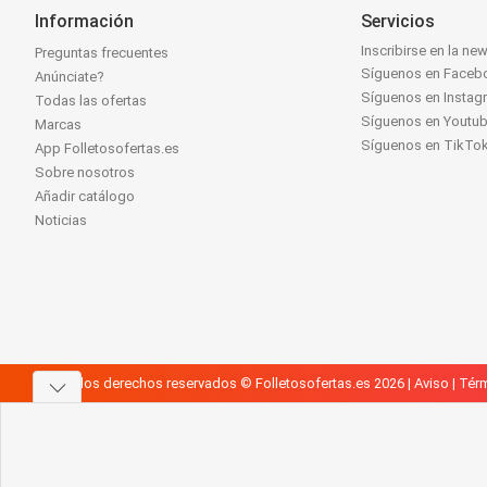
Información
Servicios
Inscribirse en la new
Preguntas frecuentes
Síguenos en Faceb
Anúnciate?
Síguenos en Instag
Todas las ofertas
Síguenos en Youtu
Marcas
Síguenos en TikTo
App Folletosofertas.es
Sobre nosotros
Añadir catálogo
Noticias
Todos los derechos reservados © Folletosofertas.es 2026 |
Aviso
|
Térm