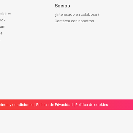
Socios
sletter
¿Interesado en colaborar?
ook
Contácta con nosotros
ram
be
k
inos y condiciones
|
Política de Privacidad
|
Política de cookies