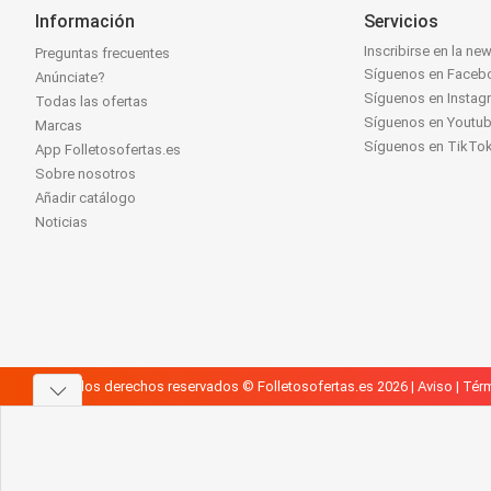
Información
Servicios
Inscribirse en la new
Preguntas frecuentes
Síguenos en Faceb
Anúnciate?
Síguenos en Instag
Todas las ofertas
Síguenos en Youtu
Marcas
Síguenos en TikTo
App Folletosofertas.es
Sobre nosotros
Añadir catálogo
Noticias
Todos los derechos reservados © Folletosofertas.es 2026 |
Aviso
|
Térm