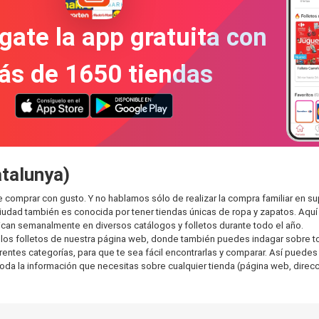
gate la app gratuita con
ás de 1650 tiendas
atalunya)
e comprar con gusto. Y no hablamos sólo de realizar la compra familiar en
ciudad también es conocida por tener tiendas únicas de ropa y zapatos. Aqu
can semanalmente en diversos catálogos y folletos durante todo el año.
os folletos de nuestra página web, donde también puedes indagar sobre tod
tes categorías, para que te sea fácil encontrarlas y comparar. Así puedes pl
toda la información que necesitas sobre cualquier tienda (página web, direcci