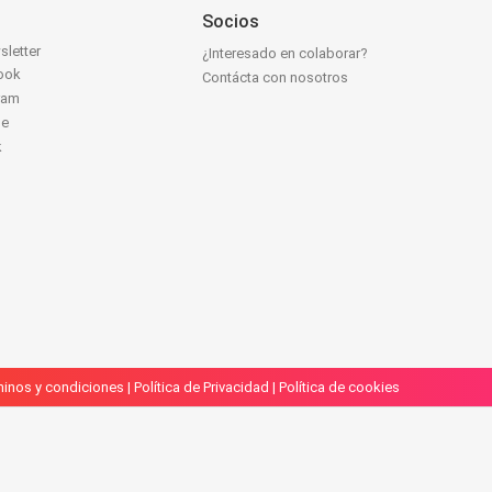
Socios
sletter
¿Interesado en colaborar?
ook
Contácta con nosotros
ram
be
k
inos y condiciones
|
Política de Privacidad
|
Política de cookies