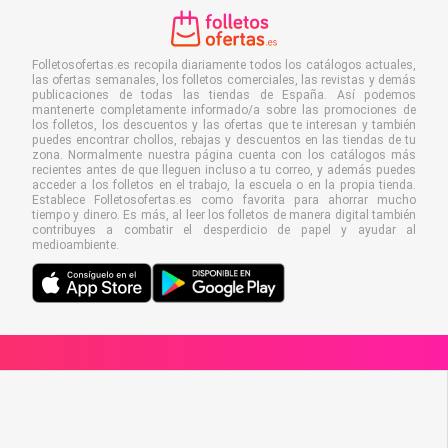
Folletosofertas.es recopila diariamente todos los catálogos actuales,
las ofertas semanales, los folletos comerciales, las revistas y demás
publicaciones de todas las tiendas de España. Así podemos
mantenerte completamente informado/a sobre las promociones de
los folletos, los descuentos y las ofertas que te interesan y también
puedes encontrar chollos, rebajas y descuentos en las tiendas de tu
zona. Normalmente nuestra página cuenta con los catálogos más
recientes antes de que lleguen incluso a tu correo, y además puedes
acceder a los folletos en el trabajo, la escuela o en la propia tienda.
Establece Folletosofertas.es como favorita para ahorrar mucho
tiempo y dinero. Es más, al leer los folletos de manera digital también
contribuyes a combatir el desperdicio de papel y ayudar al
medioambiente.