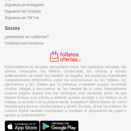
Síguenos en Instagram
Síguenos en Youtube
Síguenos en TikTok
Socios
¿Interesado en colaborar?
Contácta con nosotros
Folletosofertas.es recopila diariamente todos los catálogos actuales, las
ofertas semanales, los folletos comerciales, las revistas y demás
publicaciones de todas las tiendas de España. Así podemos mantenerte
completamente informado/a sobre las promociones de los folletos, los
descuentos y las ofertas que te interesan y también puedes encontrar
chollos, rebajas y descuentos en las tiendas de tu zona. Normalmente
nuestra página cuenta con los catálogos más recientes antes de que
lleguen incluso a tu correo, y además puedes acceder a los folletos en el
trabajo, la escuela o en la propia tienda. Establece Folletosofertas.es como
favorita para ahorrar mucho tiempo y dinero. Es más, al leer los folletos de
manera digital también contribuyes a combatir el desperdicio de papel y
ayudar al medioambiente.