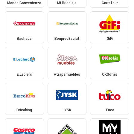
Mondo Convenienza
Mi Bricolaje
Carrefour
Bauhaus
BonpreuEsclat
GiFi
E.Leclerc
Atrapamuebles
OKSofas
Bricoking
JYSK
Tuco