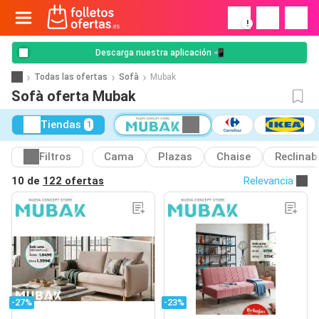
!
Descarga nuestra aplicación 📲
Todas las ofertas
Sofà
Mubak
Sofà oferta Mubak
Tiendas
1
Filtros
Cama
Plazas
Chaise
Reclinab
10 de
122 ofertas
Relevancia
-27%
-23%