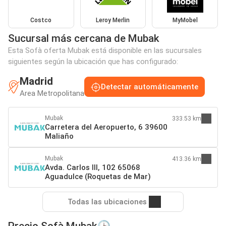
Costco
Leroy Merlin
MyMobel
Sucursal más cercana de Mubak
Esta Sofà oferta Mubak está disponible en las sucursales
siguientes según la ubicación que has configurado:
Madrid
Detectar automáticamente
Area Metropolitana
Mubak
333.53 km
Carretera del Aeropuerto, 6 39600
Maliaño
Mubak
413.36 km
Avda. Carlos III, 102 65068
Aguadulce (Roquetas de Mar)
Todas las ubicaciones
Precio Sofà Mubak🕒