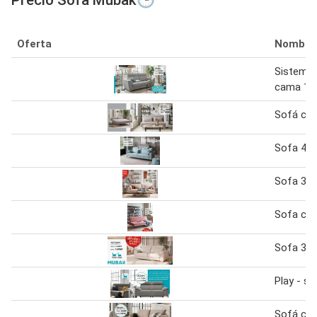
Oferta
Nombre
Sistema 
cama 12
Sofá ca
Sofa 4 p
Sofa 3 p
Sofa ca
Sofa 3 p
Play - so
Sofá ca