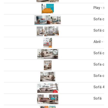
Play - so
Sofa ca
Sofá ca
Abril - 
Sofá ca
Sofa ca
Sofa ca
Sofá 4 p
Sofá