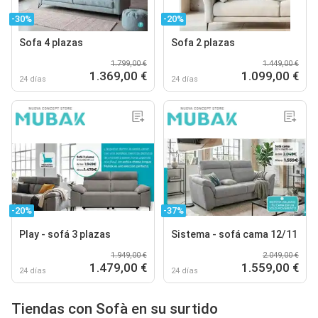
-30%
-20%
Sofa 4 plazas
Sofa 2 plazas
1.799,00 €
1.449,00 €
1.369,00 €
1.099,00 €
24 días
24 días
-20%
-37%
Play - sofá 3 plazas
Sistema - sofá cama 12/11
1.949,00 €
2.049,00 €
1.479,00 €
1.559,00 €
24 días
24 días
Tiendas con Sofà en su surtido