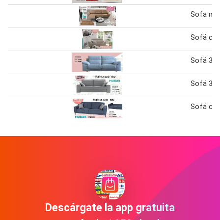
Sofa mo
Sofá ca
Sofá 3 P
Sofá 3 P
Sofá ca
Descárgate la app gratuita