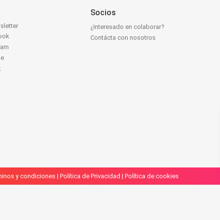
Socios
sletter
¿Interesado en colaborar?
ook
Contácta con nosotros
ram
be
k
inos y condiciones
|
Política de Privacidad
|
Política de cookies