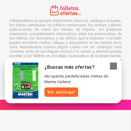
Folletosofertas.es recopila diariamente todos los catálogos actuales,
las ofertas semanales, los folletos comerciales, las revistas y demás
publicaciones de todas las tiendas de España. Así podemos
mantenerte completamente informado/a sobre las promociones de
los folletos, los descuentos y las ofertas que te interesan y también
puedes encontrar chollos, rebajas y descuentos en las tiendas de tu
zona. Normalmente nuestra página cuenta con los catálogos más
recientes antes de que lleguen incluso a tu correo, y además puedes
acceder a los folletos en el trabajo, la escuela o en la propia tienda.
Establece Folletosofertas.es como favorita para ahorrar mucho
tiempo y dinero. Es más, al leer los folletos de manera digital también
¿Buscas más ofertas?
contribuyes a combatir el desperdicio de papel y ayudar al
medioambiente.
¡No querrás perderte estas ofertas de
Master Cadena!
Ver catálogo!