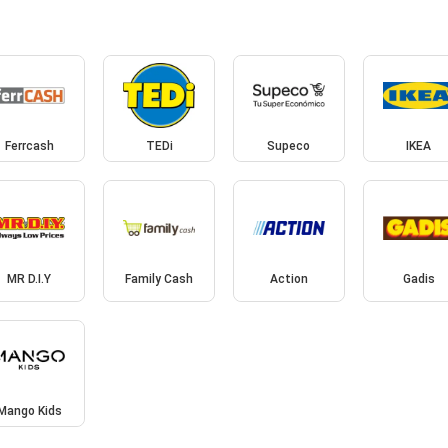
Ferrcash
TEDi
Supeco
IKEA
MR D.I.Y
Family Cash
Action
Gadis
Mango Kids