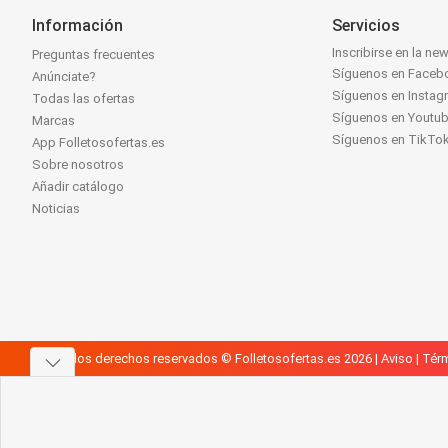
Información
Servicios
Inscribirse en la new
Preguntas frecuentes
Síguenos en Faceb
Anúnciate?
Síguenos en Instag
Todas las ofertas
Síguenos en Youtu
Marcas
Síguenos en TikTo
App Folletosofertas.es
Sobre nosotros
Añadir catálogo
Noticias
Todos los derechos reservados © Folletosofertas.es 2026 |
Aviso
|
Térm