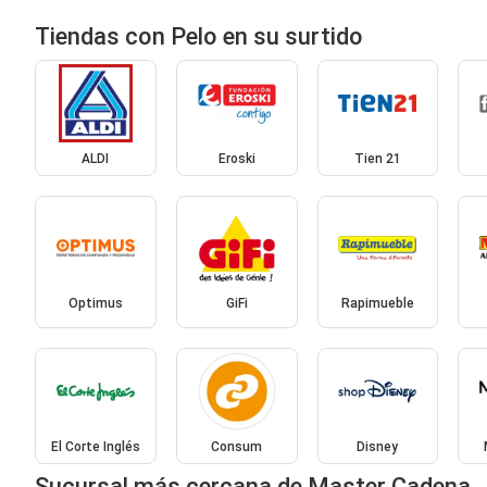
Tiendas con Pelo en su surtido
ALDI
Eroski
Tien 21
Optimus
GiFi
Rapimueble
El Corte Inglés
Consum
Disney
Sucursal más cercana de Master Cadena