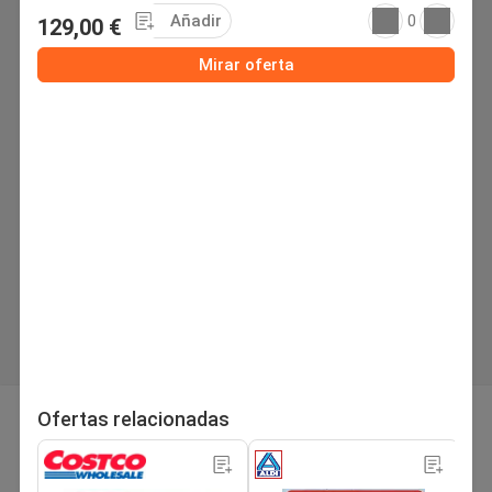
Añadir
0
129,00 €
Mirar oferta
página
Siguiente folleto
Ofertas relacionadas
1
/10
Buscar