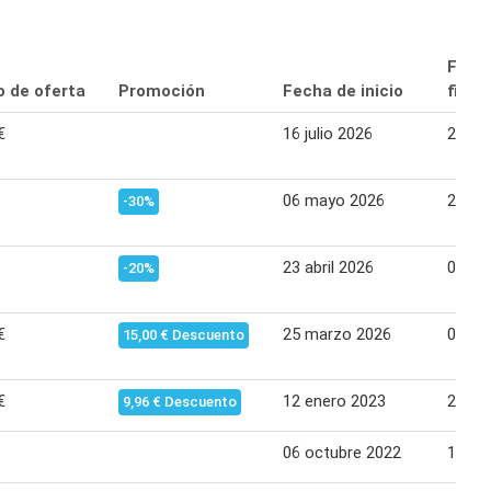
Fech
o de oferta
Promoción
Fecha de inicio
final
€
16 julio 2026
29 jul
06 mayo 2026
20 ma
-30%
23 abril 2026
05 ma
-20%
€
25 marzo 2026
08 abr
15,00 € Descuento
€
12 enero 2023
25 en
9,96 € Descuento
06 octubre 2022
19 oc