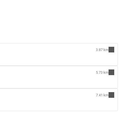
3.87 km
5.73 km
7.41 km