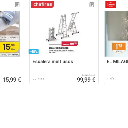
-48%
Escalera multiusos
EL MILAG
192,60 €
15,99 €
99,99 €
22 días
1 día