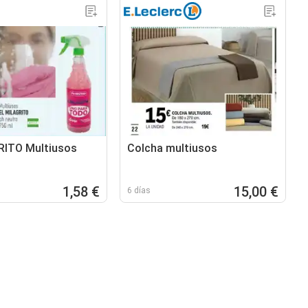
RITO Multiusos
Colcha multiusos
1,58 €
15,00 €
6 días