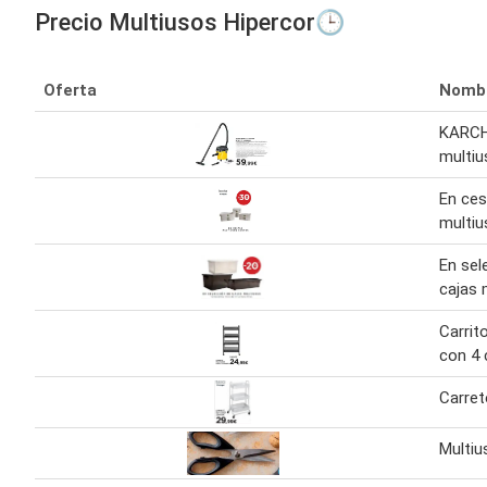
Precio Multiusos Hipercor🕒
Oferta
Nomb
KARCH
multiu
En ces
multiu
En sel
cajas 
Carrit
con 4 
Carret
Multiu