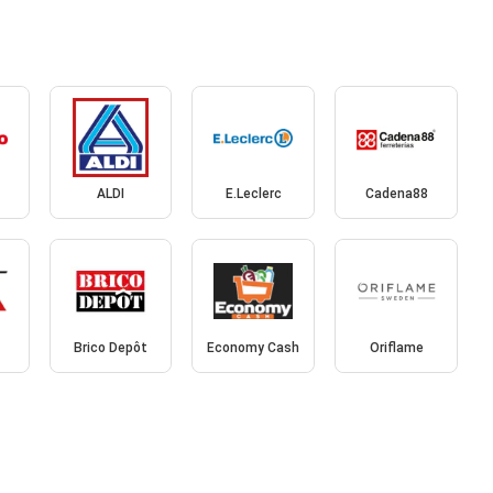
ALDI
E.Leclerc
Cadena88
Brico Depôt
Economy Cash
Oriflame