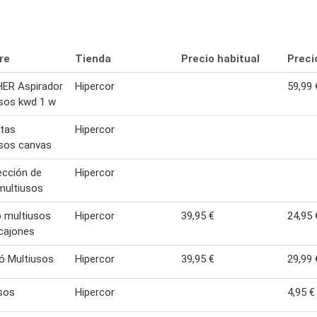
re
Tienda
Precio habitual
Preci
ER Aspirador
Hipercor
59,99 
sos kwd 1 w
tas
Hipercor
sos canvas
ección de
Hipercor
multiusos
o multiusos
Hipercor
39,95 €
24,95 
cajones
ó Multiusos
Hipercor
39,95 €
29,99 
sos
Hipercor
4,95 €