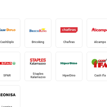
CashDiplo
Bricoking
Chafiras
Alcampo
Staples
SPAR
HiperDino
Cash Ifa
Kalamazoo