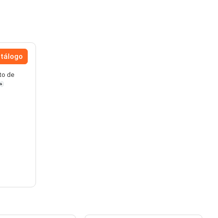
atálogo
eto de
👀