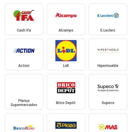
Cash Ifa
Alcampo
E.Leclerc
Action
Lidl
Hipermueble
Plenus
Brico Depôt
Supeco
Supermercados