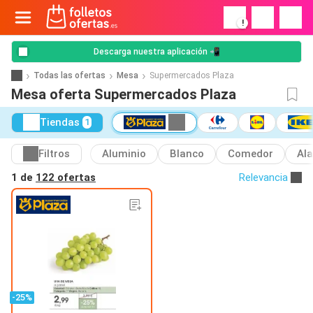
!
Descarga nuestra aplicación 📲
Todas las ofertas
Mesa
Supermercados Plaza
Mesa oferta Supermercados Plaza
Tiendas
1
Filtros
Aluminio
Blanco
Comedor
Al
1 de
122 ofertas
Relevancia
-25%