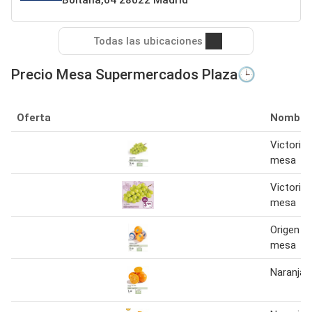
Todas las ubicaciones
Precio Mesa Supermercados Plaza🕒
Oferta
Nombre
Victoria 
mesa
Victoria 
mesa
Origen - 
mesa
Naranja 