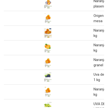
Naranja 
plasencia
Origen - 
mesa
Naranja 
kg
Naranja 
kg
Naranja 
granel
Uva de m
1 kg
Naranja 
kg
UVA DE 