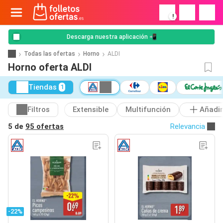
!
Descarga nuestra aplicación 📲
Todas las ofertas
Horno
ALDI
Horno oferta ALDI
Tiendas
1
Filtros
Extensible
Multifunción
Añadir
5 de
95 ofertas
Relevancia
-22%