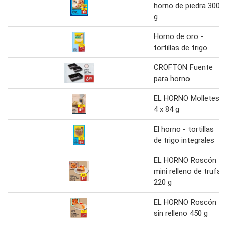
horno de piedra 300
g
Horno de oro -
tortillas de trigo
CROFTON Fuente
para horno
EL HORNO Molletes
4 x 84 g
El horno - tortillas
de trigo integrales
EL HORNO Roscón
mini relleno de trufa
220 g
EL HORNO Roscón
sin relleno 450 g