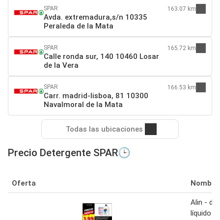
SPAR
163.07 km
Avda. extremadura,s/n 10335
Peraleda de la Mata
SPAR
165.72 km
Calle ronda sur, 140 10460 Losar
de la Vera
SPAR
166.53 km
Carr. madrid-lisboa, 81 10300
Navalmoral de la Mata
Todas las ubicaciones
Precio Detergente SPAR🕒
Oferta
Nombre
Alin - de
líquido t