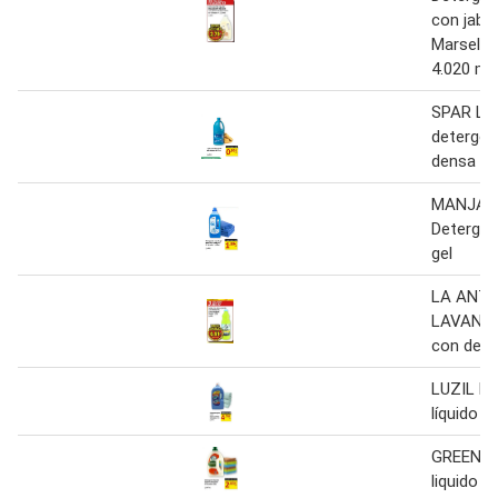
con jabó
Marsella
4.020 ml
SPAR Lej
detergen
densa 2 
MANJAR
Detergent
gel
LA ANTI
LAVANDE
con deter
LUZIL De
líquido
GREEN D
liquido