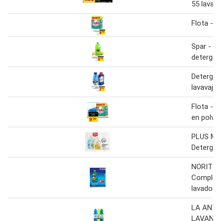
55 lavad
Flota - 
Spar - le
detergen
Detergen
lavavajill
Flota - 
en polvo
PLUS M
Detergent
NORIT D
Complet 
lavados
LA ANTI
LAVANDE