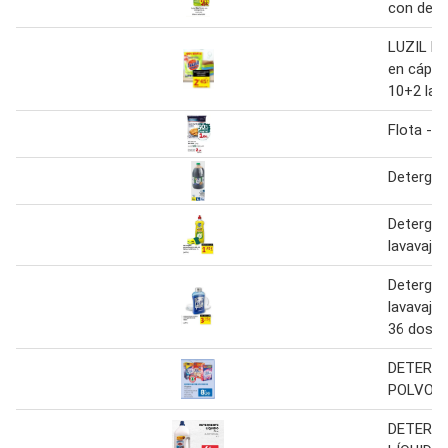
con dete
LUZIL De
en cápsu
10+2 lav
Flota - 
Detergent
Detergen
lavavajill
Detergen
lavavajil
36 dosis
DETERG
POLVO Vi
DETERG