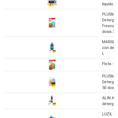
liquido
PLUSMA
Detergent
Frescura
dosis 3 L
MARSERE
con dete
L
Flota - 
PLUSMA
Detergent
50 dosis 
ALIN Am
detergent
LUZIL De