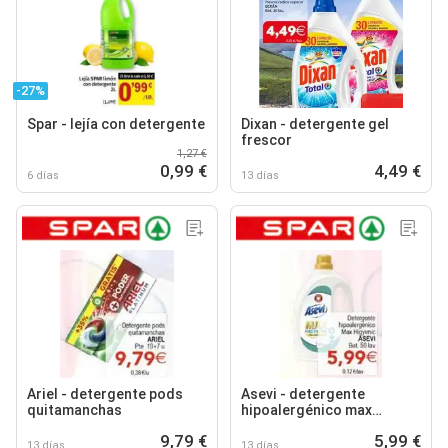
-27%
Spar - lejía con detergente
Dixan - detergente gel
frescor
1,27 €
0,99 €
4,49 €
6 días
13 días
Ariel - detergente pods
Asevi - detergente
quitamanchas
hipoalergénico max
higyenic
9,79 €
5,99 €
13 días
13 días