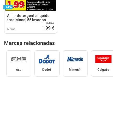
-41%
Alin - detergente líquido
tradicional 55 lavados
3,19 €
1,99 €
6 días
Marcas relacionadas
Axe
Dodot
Mimosín
Colgate