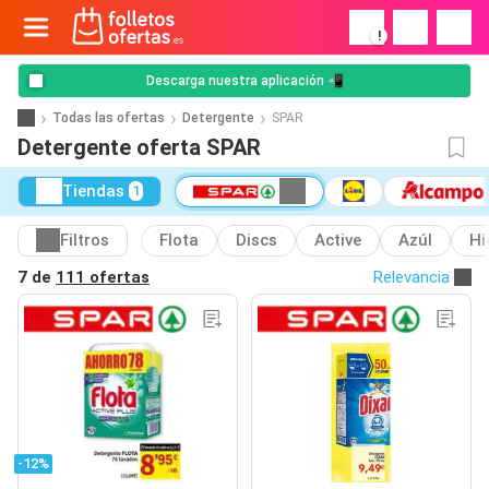
!
Descarga nuestra aplicación 📲
Todas las ofertas
Detergente
SPAR
Detergente oferta SPAR
Tiendas
1
Filtros
Flota
Discs
Active
Azúl
Hi
7 de
111 ofertas
Relevancia
-12%