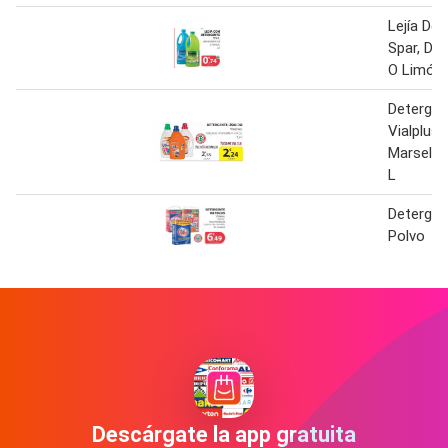
Lejía De
Spar, De
O Limón,
Detergen
Vialplus, 
Marsella 
L
Detergen
Polvo
Descárgate la app gratuita