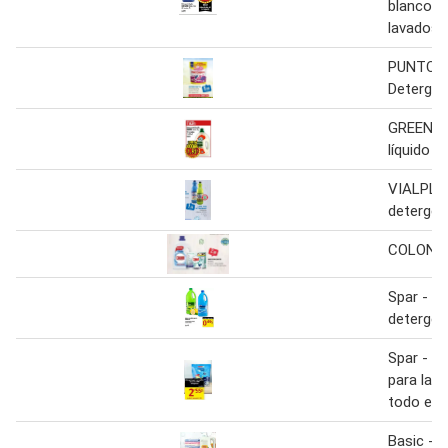
blanco/c
lavados 
PUNTOM
Detergen
GREEN D
líquido 2
VIALPLUS
detergent
COLON D
Spar - le
detergen
Spar - d
para lavav
todo en 
Basic - 