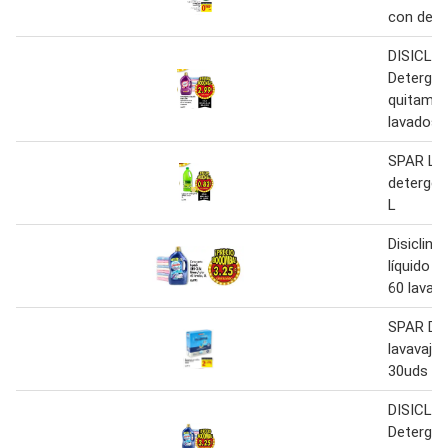
con deter
DISICLÍN
Detergent
quitama
lavados 
SPAR Lej
detergen
L
Disiclin 
líquido b
60 lavad
SPAR De
lavavajill
30uds
DISICLIN
Detergent