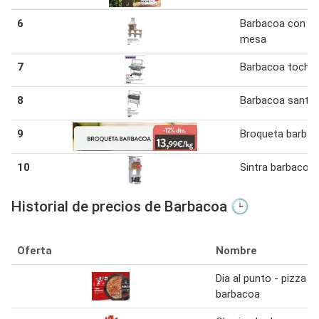
6
Barbacoa con u
mesa
7
Barbacoa tocha
8
Barbacoa santa
9
Broqueta barba
10
Sintra barbacoa
Historial de precios de Barbacoa 🕒
Oferta
Nombre
Dia al punto - pizza
barbacoa