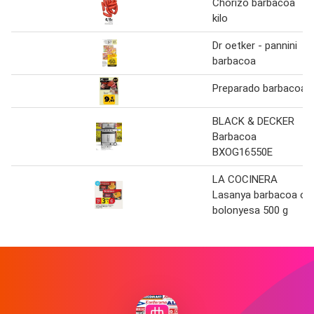
Chorizo barbacoa
kilo
Dr oetker - pannini
barbacoa
Preparado barbacoa
BLACK & DECKER
Barbacoa
BXOG16550E
LA COCINERA
Lasanya barbacoa o
bolonyesa 500 g