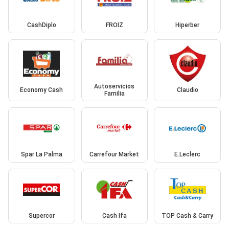
CashDiplo
FROIZ
Hiperber
Autoservicios
Economy Cash
Claudio
Familia
Spar La Palma
Carrefour Market
E.Leclerc
Supercor
Cash Ifa
TOP Cash & Carry