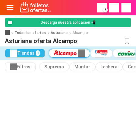
!
Descarga nuestra aplicación 📲
Todas las ofertas
Asturiana
Alcampo
Asturiana oferta Alcampo
Tiendas
1
Filtros
Suprema
Muntar
Lechera
Coc