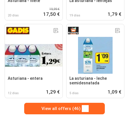
Asturiana - filete
La asturiana - lentejas
19,99 €
17,50 €
1,79 €
20 días
19 días
Asturiana - entera
La asturiana - leche
semidesnatada
1,29 €
1,09 €
12 días
5 días
View all offers (46)