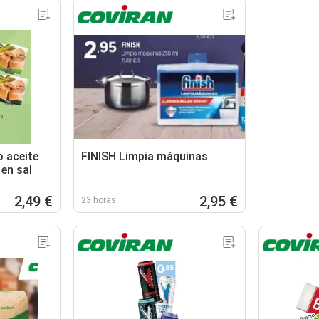
 aceite
FINISH Limpia máquinas
 en sal
2,49 €
2,95 €
23 horas