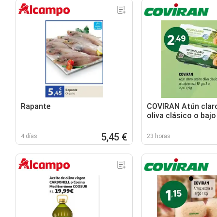
Rapante
COVIRAN Atún claro
oliva clásico o bajo
5,45 €
4 días
23 horas