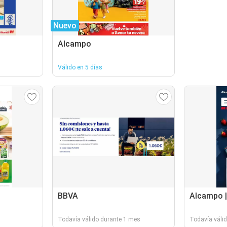
Nuevo
Alcampo
Válido en 5 días
BBVA
Alcampo |
Todavía válido durante 1 mes
Todavía váli