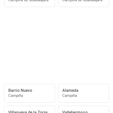
Campiña de Guadalajara
Campiña de Guadalajara
Barrio Nuevo
Alameda
Campiña
Campiña
Villanueva de la Torre
Vallehermoso