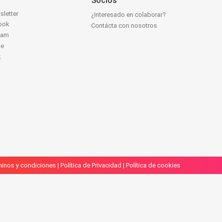
Socios
sletter
¿Interesado en colaborar?
ook
Contácta con nosotros
ram
be
k
inos y condiciones
|
Política de Privacidad
|
Política de cookies