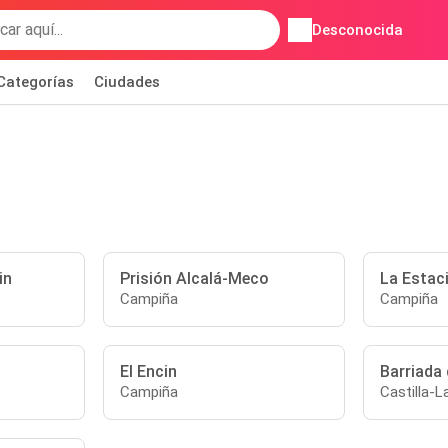
Desconocida
Categorías
Ciudades
in
Prisión Alcalá-Meco
La Estaci
Campiña
Campiña
El Encin
Barriada 
Campiña
Castilla-