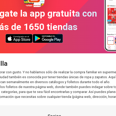
gate la app gratuita con
ás de 1650 tiendas
lla
rar con gusto. Y no hablamos sólo de realizar la compra familiar en supe
ciudad también es conocida por tener tiendas únicas de ropa y zapatos. Aqu
can semanalmente en diversos catálogos y folletos durante todo el año.
os folletos de nuestra página web, donde también puedes indagar sobre tod
ategorías, para que te sea fácil encontrarlas y comparar. Así puedes planear
nformación que necesitas sobre cualquier tienda (página web, dirección, horar