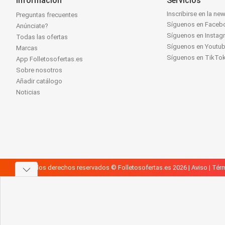
Información
Servicios
Inscribirse en la new
Preguntas frecuentes
Síguenos en Faceb
Anúnciate?
Síguenos en Instag
Todas las ofertas
Síguenos en Youtu
Marcas
Síguenos en TikTo
App Folletosofertas.es
Sobre nosotros
Añadir catálogo
Noticias
Todos los derechos reservados © Folletosofertas.es 2026 |
Aviso
|
Térm