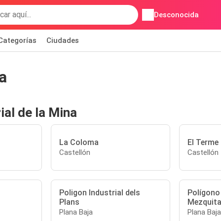
Desconocida
Categorías
Ciudades
a
ial de la Mina
l
La Coloma
El Terme
Castellón
Castellón
Poligon Industrial dels
Polígono 
Plans
Mezquit
Plana Baja
Plana Baja