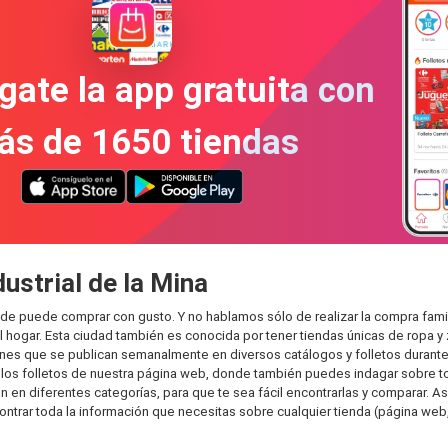
gate la app gratuita con
ás de 1650 tiendas
ustrial de la Mina
onde puede comprar con gusto. Y no hablamos sólo de realizar la compra fa
hogar. Esta ciudad también es conocida por tener tiendas únicas de ropa y 
es que se publican semanalmente en diversos catálogos y folletos durante 
os folletos de nuestra página web, donde también puedes indagar sobre tod
 en diferentes categorías, para que te sea fácil encontrarlas y comparar. Así
ontrar toda la información que necesitas sobre cualquier tienda (página web,