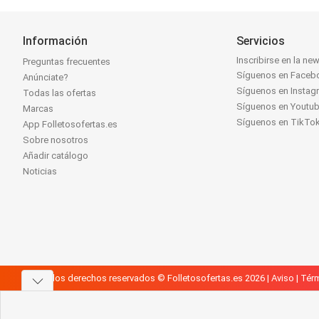
Información
Servicios
Inscribirse en la new
Preguntas frecuentes
Síguenos en Faceb
Anúnciate?
Síguenos en Instag
Todas las ofertas
Síguenos en Youtu
Marcas
Síguenos en TikTo
App Folletosofertas.es
Sobre nosotros
Añadir catálogo
Noticias
Todos los derechos reservados © Folletosofertas.es 2026 |
Aviso
|
Térm