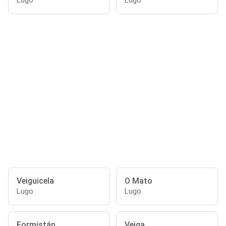
Lugo
Lugo
Veiguicela
O Mato
Lugo
Lugo
Formistán
Veiga