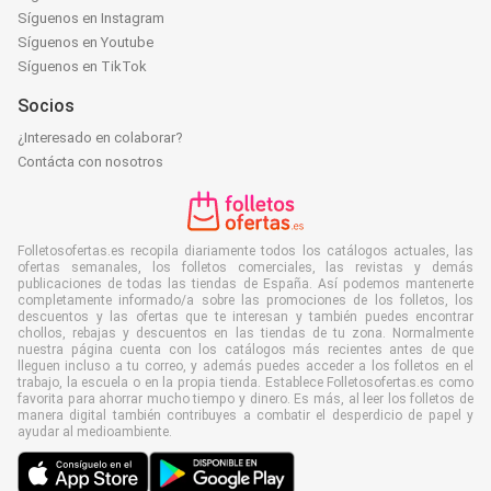
Síguenos en Instagram
Síguenos en Youtube
Síguenos en TikTok
Socios
¿Interesado en colaborar?
Contácta con nosotros
Folletosofertas.es recopila diariamente todos los catálogos actuales, las
ofertas semanales, los folletos comerciales, las revistas y demás
publicaciones de todas las tiendas de España. Así podemos mantenerte
completamente informado/a sobre las promociones de los folletos, los
descuentos y las ofertas que te interesan y también puedes encontrar
chollos, rebajas y descuentos en las tiendas de tu zona. Normalmente
nuestra página cuenta con los catálogos más recientes antes de que
lleguen incluso a tu correo, y además puedes acceder a los folletos en el
trabajo, la escuela o en la propia tienda. Establece Folletosofertas.es como
favorita para ahorrar mucho tiempo y dinero. Es más, al leer los folletos de
manera digital también contribuyes a combatir el desperdicio de papel y
ayudar al medioambiente.