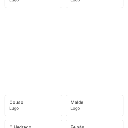
Lugo
Lugo
Couso
Malde
Lugo
Lugo
O Hedrado
Felpás