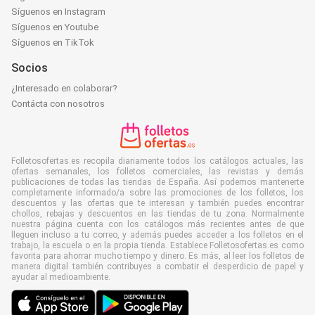
Síguenos en Instagram
Síguenos en Youtube
Síguenos en TikTok
Socios
¿Interesado en colaborar?
Contácta con nosotros
Folletosofertas.es recopila diariamente todos los catálogos actuales, las
ofertas semanales, los folletos comerciales, las revistas y demás
publicaciones de todas las tiendas de España. Así podemos mantenerte
completamente informado/a sobre las promociones de los folletos, los
descuentos y las ofertas que te interesan y también puedes encontrar
chollos, rebajas y descuentos en las tiendas de tu zona. Normalmente
nuestra página cuenta con los catálogos más recientes antes de que
lleguen incluso a tu correo, y además puedes acceder a los folletos en el
trabajo, la escuela o en la propia tienda. Establece Folletosofertas.es como
favorita para ahorrar mucho tiempo y dinero. Es más, al leer los folletos de
manera digital también contribuyes a combatir el desperdicio de papel y
ayudar al medioambiente.