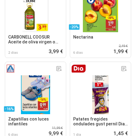
-20%
CARBONELL COOSUR
Nectarina
Aceite de oliva virgen o
2,49 €
Cocina Mediterránea
3,99 €
1,99 €
2 días
6 días
-16%
Zapatillas con luces
Patates fregides
infantiles
ondulades gust pernil Dia
11,99 €
Snack Maniac
9,99 €
1,45 €
6 días
1 día