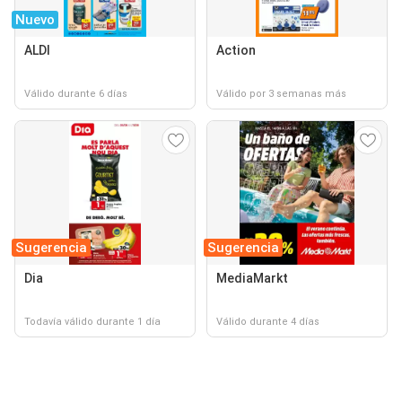
Nuevo
ALDI
Action
Válido durante 6 días
Válido por 3 semanas más
Sugerencia
Sugerencia
Dia
MediaMarkt
Todavía válido durante 1 día
Válido durante 4 días