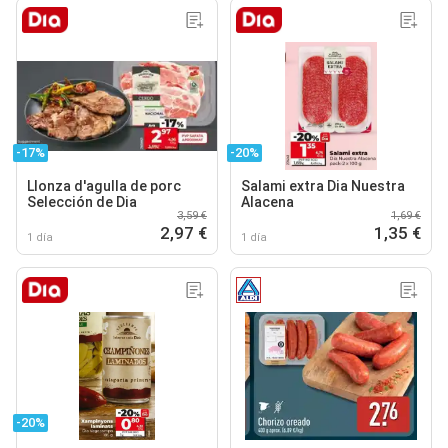
-17%
-20%
Llonza d'agulla de porc
Salami extra Dia Nuestra
Selección de Dia
Alacena
3,59 €
1,69 €
2,97 €
1,35 €
1 día
1 día
-20%