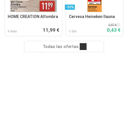
-50%
HOME CREATION Alfombra
Cervesa Heineken llauna
0,87 €
11,99 €
0,43 €
6 días
1 día
Todas las ofertas