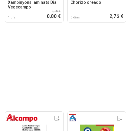
Xampinyons laminats Dia
Chorizo oreado
Vegecampo
1,00 €
0,80 €
2,76 €
1 día
6 días