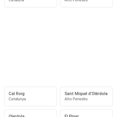
Cataluña
Alto Penedés
Cal Roig
Sant Miquel d'Olèrdola
Catalunya
Alto Penedés
Olerdola
El Pinar