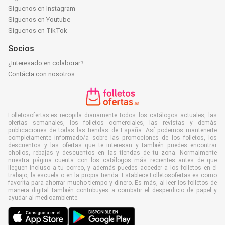
Síguenos en Instagram
Síguenos en Youtube
Síguenos en TikTok
Socios
¿Interesado en colaborar?
Contácta con nosotros
Folletosofertas.es recopila diariamente todos los catálogos actuales, las
ofertas semanales, los folletos comerciales, las revistas y demás
publicaciones de todas las tiendas de España. Así podemos mantenerte
completamente informado/a sobre las promociones de los folletos, los
descuentos y las ofertas que te interesan y también puedes encontrar
chollos, rebajas y descuentos en las tiendas de tu zona. Normalmente
nuestra página cuenta con los catálogos más recientes antes de que
lleguen incluso a tu correo, y además puedes acceder a los folletos en el
trabajo, la escuela o en la propia tienda. Establece Folletosofertas.es como
favorita para ahorrar mucho tiempo y dinero. Es más, al leer los folletos de
manera digital también contribuyes a combatir el desperdicio de papel y
ayudar al medioambiente.