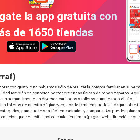
gate la app gratuita con
ás de 1650 tiendas
rraf)
omprar con gusto. Y no hablamos sólo de realizar la compra familiar en su
ciudad también es conocida por tener tiendas únicas de ropa y zapatos. Aqu
can semanalmente en diversos catálogos y folletos durante todo el año.
os folletos de nuestra página web, donde también puedes indagar sobre tod
ategorías, para que te sea fácil encontrarlas y comparar. Así puedes planear 
nformación que necesitas sobre cualquier tienda (página web, dirección, horar