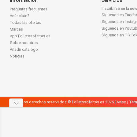
Información
Servicios
Inscribirse en la new
Preguntas frecuentes
Síguenos en Faceb
Anúnciate?
Síguenos en Instag
Todas las ofertas
Síguenos en Youtu
Marcas
Síguenos en TikTo
App Folletosofertas.es
Sobre nosotros
Añadir catálogo
Noticias
Todos los derechos reservados © Folletosofertas.es 2026 |
Aviso
|
Térm