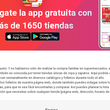
gate la app gratuita con
ás de 1650 tiendas
usto. Y no hablamos sólo de realizar la compra familiar en supermercados
también es conocida por tener tiendas únicas de ropa y zapatos. Aquí podrá
can semanalmente en diversos catálogos y folletos durante todo el año.
os folletos de nuestra página web, donde también puedes indagar sobre tod
 para que te sea fácil encontrarlas y comparar. Así puedes planear tu lista 
ción que necesitas sobre cualquier tienda (página web, dirección, horario de 