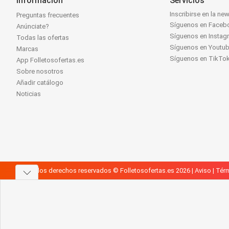
Información
Servicios
Inscribirse en la new
Preguntas frecuentes
Síguenos en Faceb
Anúnciate?
Síguenos en Instag
Todas las ofertas
Síguenos en Youtu
Marcas
Síguenos en TikTo
App Folletosofertas.es
Sobre nosotros
Añadir catálogo
Noticias
Todos los derechos reservados © Folletosofertas.es 2026 |
Aviso
|
Térm