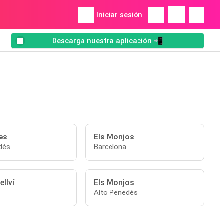
Iniciar sesión
Descarga nuestra aplicación 📲
es
Els Monjos
dés
Barcelona
llví
Els Monjos
Alto Penedés