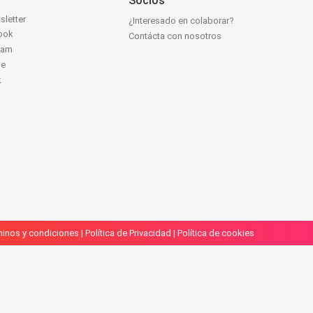
Socios
sletter
¿Interesado en colaborar?
ook
Contácta con nosotros
ram
be
k
inos y condiciones
|
Política de Privacidad
|
Política de cookies