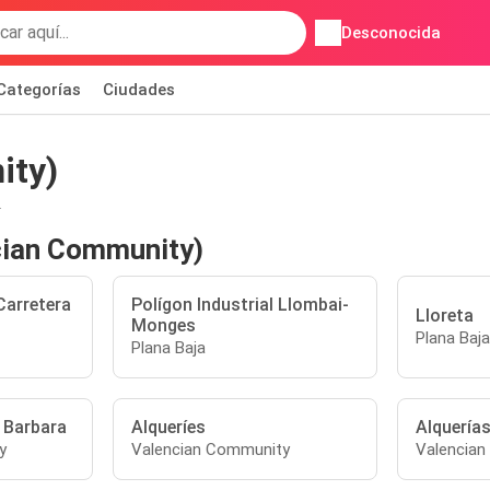
Desconocida
Categorías
Ciudades
ity)
.
cian Community)
Carretera
Polígon Industrial Llombai-
Lloreta
Monges
Plana Baja
Plana Baja
 Barbara
Alqueríes
Alquerías
y
Valencian Community
Valencia