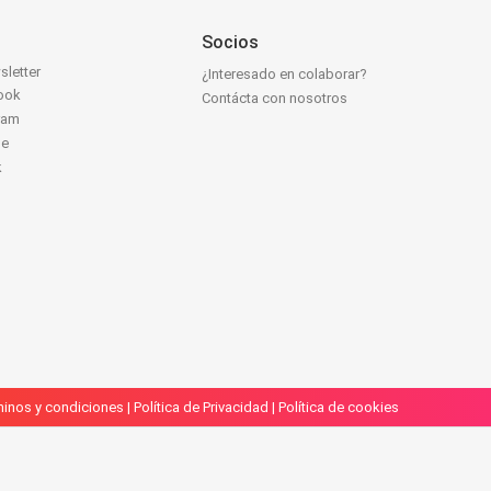
Socios
sletter
¿Interesado en colaborar?
ook
Contácta con nosotros
ram
be
k
inos y condiciones
|
Política de Privacidad
|
Política de cookies