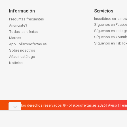
Información
Servicios
Inscribirse en la new
Preguntas frecuentes
Síguenos en Faceb
Anúnciate?
Síguenos en Instag
Todas las ofertas
Síguenos en Youtu
Marcas
Síguenos en TikTo
App Folletosofertas.es
Sobre nosotros
Añadir catálogo
Noticias
Todos los derechos reservados © Folletosofertas.es 2026 |
Aviso
|
Térm