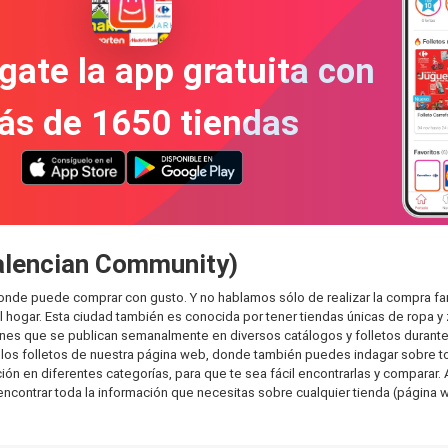
gate la app gratuita con
ás de 1650 tiendas
Valencian Community)
donde puede comprar con gusto. Y no hablamos sólo de realizar la compra f
hogar. Esta ciudad también es conocida por tener tiendas únicas de ropa y 
es que se publican semanalmente en diversos catálogos y folletos durante 
os folletos de nuestra página web, donde también puedes indagar sobre tod
 en diferentes categorías, para que te sea fácil encontrarlas y comparar. As
encontrar toda la información que necesitas sobre cualquier tienda (página w