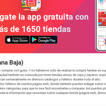
gate la app gratuita con
ás de 1650 tiendas
ana Baja)
de comprar con gusto. Y no hablamos sólo de realizar la compra familiar e
ciudad también es conocida por tener tiendas únicas de ropa y zapatos. Aqu
can semanalmente en diversos catálogos y folletos durante todo el año.
os folletos de nuestra página web, donde también puedes indagar sobre tod
s categorías, para que te sea fácil encontrarlas y comparar. Así puedes plan
toda la información que necesitas sobre cualquier tienda (página web, direcci