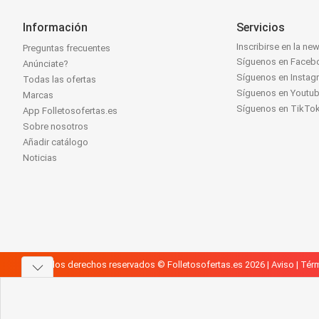
Información
Servicios
Inscribirse en la new
Preguntas frecuentes
Síguenos en Faceb
Anúnciate?
Síguenos en Instag
Todas las ofertas
Síguenos en Youtu
Marcas
Síguenos en TikTo
App Folletosofertas.es
Sobre nosotros
Añadir catálogo
Noticias
Todos los derechos reservados © Folletosofertas.es 2026 |
Aviso
|
Térm