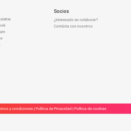
Socios
sletter
¿Interesado en colaborar?
ook
Contácta con nosotros
ram
be
k
inos y condiciones
|
Política de Privacidad
|
Política de cookies