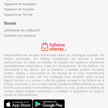
Síguenos en Instagram
Síguenos en Youtube
Síguenos en TikTok
Socios
¿Interesado en colaborar?
Contácta con nosotros
Folletosofertas.es recopila diariamente todos los catálogos actuales, las
ofertas semanales, los folletos comerciales, las revistas y demás
publicaciones de todas las tiendas de España. Así podemos mantenerte
completamente informado/a sobre las promociones de los folletos, los
descuentos y las ofertas que te interesan y también puedes encontrar
chollos, rebajas y descuentos en las tiendas de tu zona. Normalmente
nuestra página cuenta con los catálogos más recientes antes de que
lleguen incluso a tu correo, y además puedes acceder a los folletos en el
trabajo, la escuela o en la propia tienda. Establece Folletosofertas.es como
favorita para ahorrar mucho tiempo y dinero. Es más, al leer los folletos de
manera digital también contribuyes a combatir el desperdicio de papel y
ayudar al medioambiente.