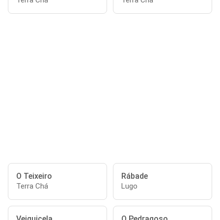
Terra Chá
Terra Chá
O Teixeiro
Rábade
Terra Chá
Lugo
Veiguicela
O Pedragoso