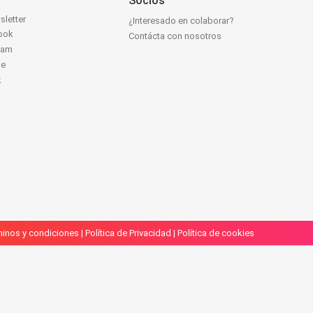
Socios
sletter
¿Interesado en colaborar?
ook
Contácta con nosotros
ram
be
k
inos y condiciones
|
Política de Privacidad
|
Política de cookies