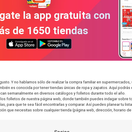
gate la app gratuita con
ás de 1650 tiendas
gusto. Y no hablamos sólo de realizar la compra familiar en supermercado
también es conocida por tener tiendas únicas de ropa y zapatos. Aquí podrá
can semanalmente en diversos catálogos y folletos durante todo el año.
os folletos de nuestra página web, donde también puedes indagar sobre tod
, para que te sea fácil encontrarlas y comparar. Así puedes planear tu lista
ción que necesitas sobre cualquier tienda (página web, dirección, horario de 