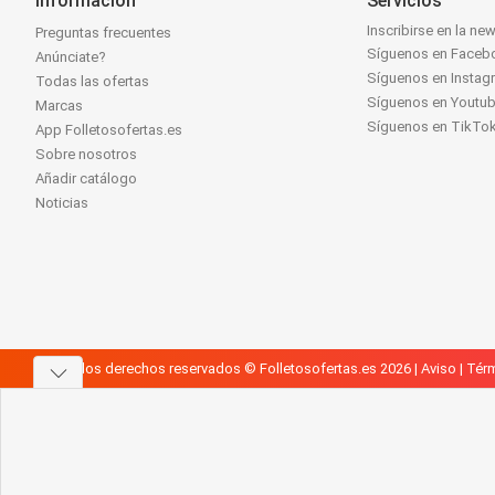
Información
Servicios
Inscribirse en la new
Preguntas frecuentes
Síguenos en Faceb
Anúnciate?
Síguenos en Instag
Todas las ofertas
Síguenos en Youtu
Marcas
Síguenos en TikTo
App Folletosofertas.es
Sobre nosotros
Añadir catálogo
Noticias
Todos los derechos reservados © Folletosofertas.es 2026 |
Aviso
|
Térm