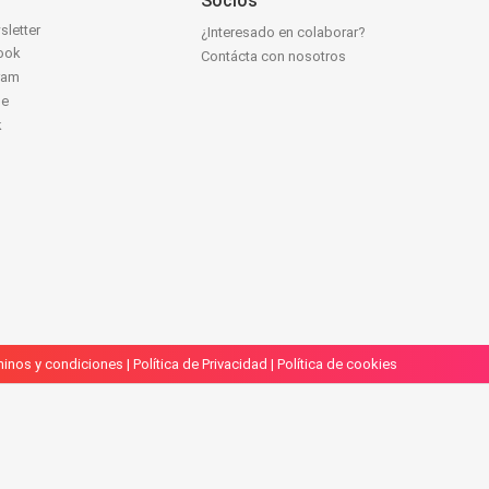
Socios
sletter
¿Interesado en colaborar?
ook
Contácta con nosotros
ram
be
k
inos y condiciones
|
Política de Privacidad
|
Política de cookies