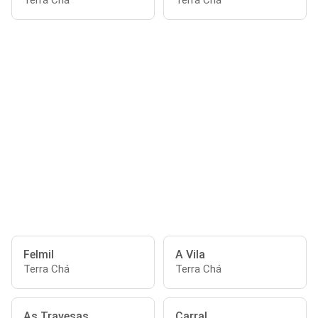
Terra Chá
Terra Chá
Felmil
A Vila
Terra Chá
Terra Chá
As Travesas
Carral