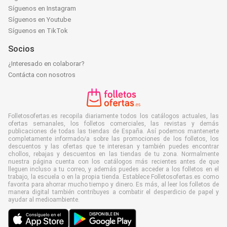
Síguenos en Instagram
Síguenos en Youtube
Síguenos en TikTok
Socios
¿Interesado en colaborar?
Contácta con nosotros
Folletosofertas.es recopila diariamente todos los catálogos actuales, las
ofertas semanales, los folletos comerciales, las revistas y demás
publicaciones de todas las tiendas de España. Así podemos mantenerte
completamente informado/a sobre las promociones de los folletos, los
descuentos y las ofertas que te interesan y también puedes encontrar
chollos, rebajas y descuentos en las tiendas de tu zona. Normalmente
nuestra página cuenta con los catálogos más recientes antes de que
lleguen incluso a tu correo, y además puedes acceder a los folletos en el
trabajo, la escuela o en la propia tienda. Establece Folletosofertas.es como
favorita para ahorrar mucho tiempo y dinero. Es más, al leer los folletos de
manera digital también contribuyes a combatir el desperdicio de papel y
ayudar al medioambiente.