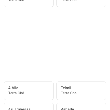
Terra Chá
Terra Chá
A Vila
Felmil
Terra Chá
Terra Chá
As Travesas
Rábade