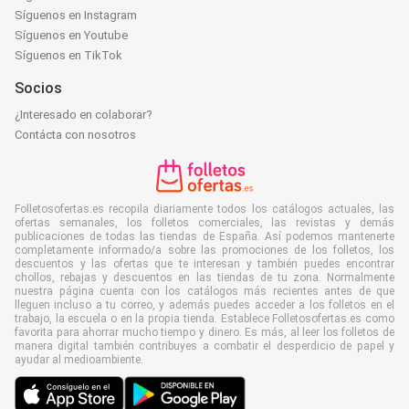
Síguenos en Instagram
Síguenos en Youtube
Síguenos en TikTok
Socios
¿Interesado en colaborar?
Contácta con nosotros
Folletosofertas.es recopila diariamente todos los catálogos actuales, las
ofertas semanales, los folletos comerciales, las revistas y demás
publicaciones de todas las tiendas de España. Así podemos mantenerte
completamente informado/a sobre las promociones de los folletos, los
descuentos y las ofertas que te interesan y también puedes encontrar
chollos, rebajas y descuentos en las tiendas de tu zona. Normalmente
nuestra página cuenta con los catálogos más recientes antes de que
lleguen incluso a tu correo, y además puedes acceder a los folletos en el
trabajo, la escuela o en la propia tienda. Establece Folletosofertas.es como
favorita para ahorrar mucho tiempo y dinero. Es más, al leer los folletos de
manera digital también contribuyes a combatir el desperdicio de papel y
ayudar al medioambiente.