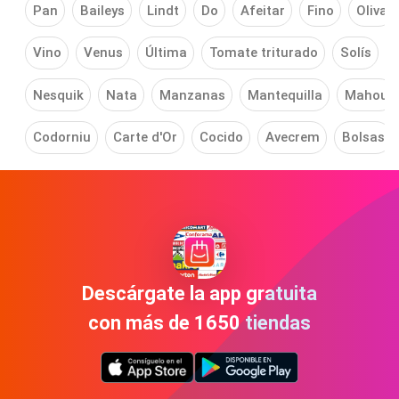
Pan
Baileys
Lindt
Do
Afeitar
Fino
Oliva
Vino
Venus
Última
Tomate triturado
Solís
Nesquik
Nata
Manzanas
Mantequilla
Mahou
Codorniu
Carte d'Or
Cocido
Avecrem
Bolsas
Descárgate la app gratuita
con más de 1650 tiendas