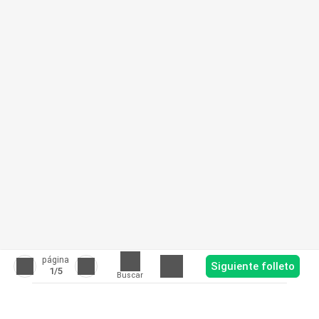
página
Siguiente folleto
1
/5
Buscar