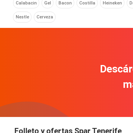
Calabacin
Gel
Bacon
Costilla
Heineken
D
Nestle
Cerveza
Descár
m
Folleto y ofertas Spar Tenerife