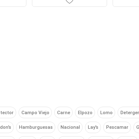
tector
Campo Viejo
Carne
Elpozo
Lomo
Deterge
don's
Hamburguesas
Nacional
Lay's
Pescamar
G