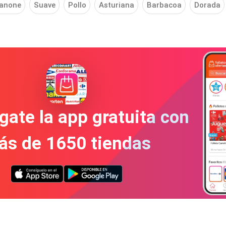
anone
Suave
Pollo
Asturiana
Barbacoa
Dorada
gate la app gratuita con
ás de 1650 tiendas