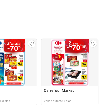
Carrefour Market
e 3 días
Válido durante 3 días