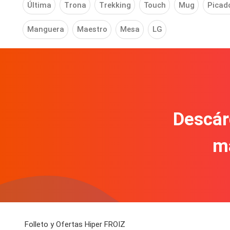
Última
Trona
Trekking
Touch
Mug
Picad
Manguera
Maestro
Mesa
LG
Descár
m
Folleto y Ofertas Hiper FROIZ