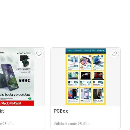
kt
PCBox
e 25 días
Válido durante 25 días