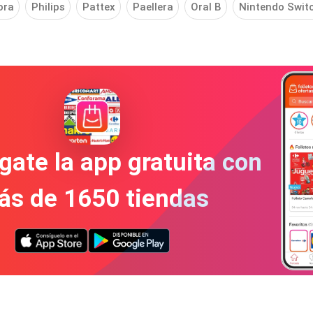
ora
Philips
Pattex
Paellera
Oral B
Nintendo Swit
gate la app gratuita con
ás de 1650 tiendas