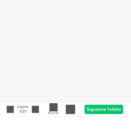
página
Siguiente folleto
1
/21
Buscar