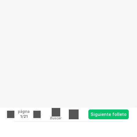
página
Siguiente folleto
1
/21
Buscar